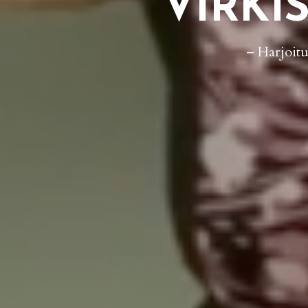
VIRKI
– Harjoit