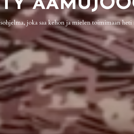
STY AAMUJO
usohjelma, joka saa kehon ja mielen toimimaan heti