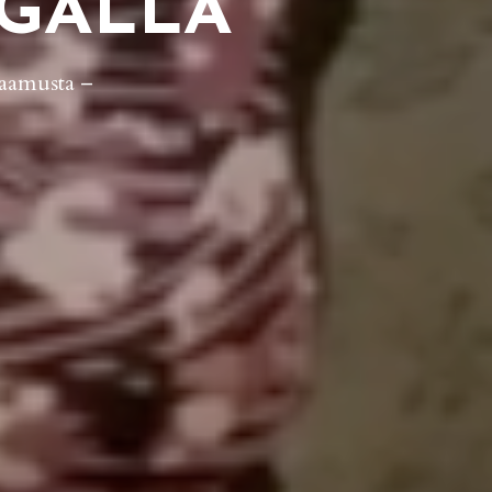
OGALLA
 aamusta
–